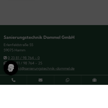
Sanierungstechnik Dommel GmbH
Erlenfeldstraße 55
59075 Hamm
0 23 81 / 98 764 - 0
0 23 81 / 98 764 - 25
kontakt@sanierungstechnik-dommel.de
SCHREIBEN SIE UNS
Karriere bei der Dommel GmbH
Die Sanierungstechnik Dommel beschäftigt aktuell über 90